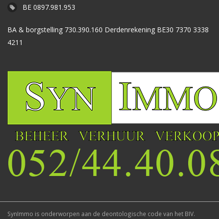
BE 0897.981.953
BA & borgstelling 730.390.160 Derdenrekening BE30 7370 3338
4211
SynImmo is onderworpen aan de deontologische code van het BIV.