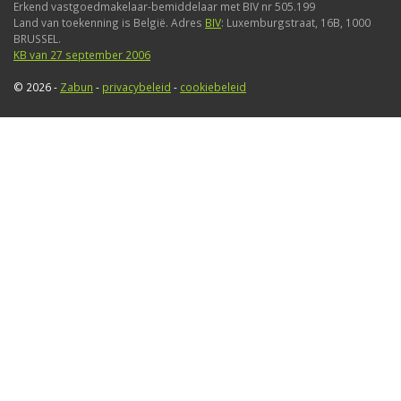
Erkend vastgoedmakelaar-bemiddelaar met BIV nr 505.199
Land van toekenning is België. Adres
BIV
: Luxemburgstraat, 16B, 1000
BRUSSEL.
KB van 27 september 2006
© 2026 -
Zabun
-
privacybeleid
-
cookiebeleid